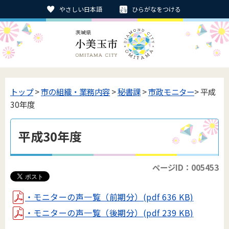
やさしい日本語
ひらがなをつける
トップ
>
市の組織・業務内容
>
秘書課
>
市政モニター
> 平成
30年度
平成30年度
ページID：005453
・モニターの声一覧（前期分）(pdf 636 KB)
・モニターの声一覧（後期分）
(pdf 239 KB)