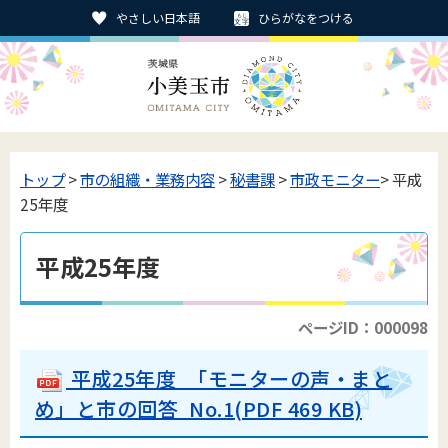
やさしい日本語
ひらがなをつける
トップ
>
市の組織・業務内容
>
秘書課
>
市政モニター
> 平成
25年度
平成25年度
ページID：000098
平成25年度 「モニターの声・まと
め」と市の回答 No.1(PDF 469 KB)