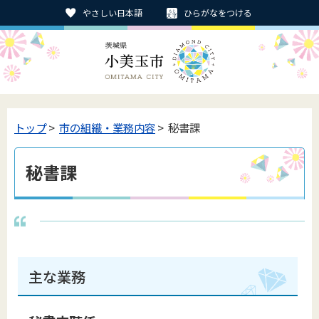
やさしい日本語
ひらがなをつける
トップ
>
市の組織・業務内容
> 秘書課
秘書課
主な業務