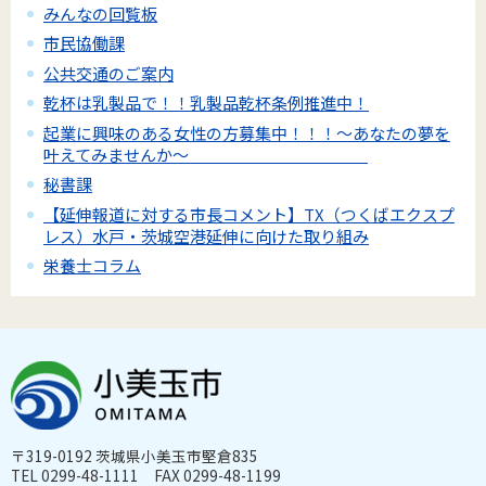
みんなの回覧板
市民協働課
公共交通のご案内
乾杯は乳製品で！！乳製品乾杯条例推進中！
起業に興味のある女性の方募集中！！！～あなたの夢を
叶えてみませんか～
秘書課
【延伸報道に対する市長コメント】TX（つくばエクスプ
レス）水戸・茨城空港延伸に向けた取り組み
栄養士コラム
〒319-0192 茨城県小美玉市堅倉835
TEL 0299-48-1111 FAX 0299-48-1199