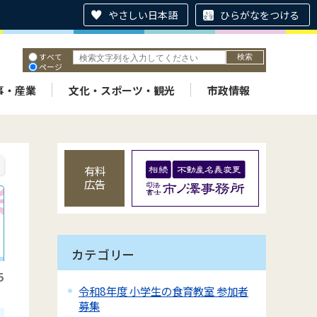
やさしい日本語
ひらがなをつける
すべて
ページ
PDF
ID
事・産業
文化・スポーツ・観光
市政情報
有料
広告
カテゴリー
5
令和8年度 小学生の食育教室 参加者
募集