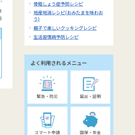
骨粗しょう症予防レシピ
日
地産地消レシピ(おみたまを味わお
8
う)
親子で楽しいクッキングレシピ
生活習慣病予防レシピ
よく利用されるメニュー
緊急・防災
届出・証明
スマート申請
国保・年金