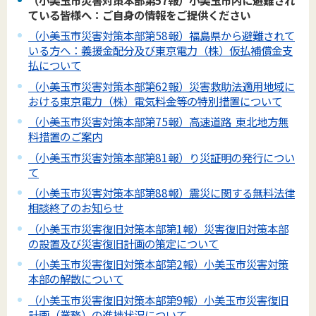
ている皆様へ：ご自身の情報をご提供ください
（小美玉市災害対策本部第58報）福島県から避難されて
いる方へ：義援金配分及び東京電力（株）仮払補償金支
払について
（小美玉市災害対策本部第62報）災害救助法適用地域に
おける東京電力（株）電気料金等の特別措置について
（小美玉市災害対策本部第75報）高速道路 東北地方無
料措置のご案内
（小美玉市災害対策本部第81報）り災証明の発行につい
て
（小美玉市災害対策本部第88報）震災に関する無料法律
相談終了のお知らせ
（小美玉市災害復旧対策本部第1報）災害復旧対策本部
の設置及び災害復旧計画の策定について
（小美玉市災害復旧対策本部第2報）小美玉市災害対策
本部の解散について
（小美玉市災害復旧対策本部第9報）小美玉市災害復旧
計画（業務）の進捗状況について