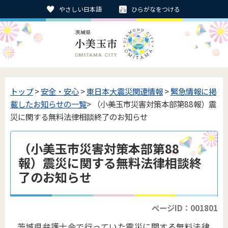
やさしい日本語
ひらがなをつける
トップ
>
安全・安心
>
東日本大震災関連情報
>
緊急情報に掲
載したお知らせの一覧
> （小美玉市災害対策本部第88報）震
災に関する無料法律相談終了のお知らせ
（小美玉市災害対策本部第88
報）震災に関する無料法律相談終
了のお知らせ
ページID：001801
茨城県弁護士会で行っていた震災に関する無料法律