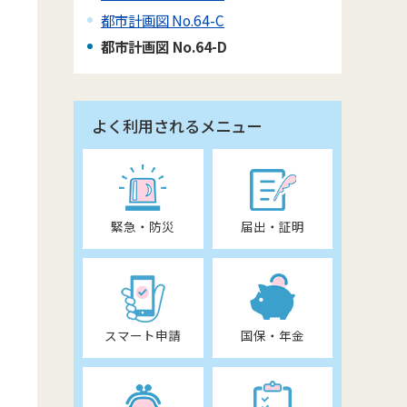
都市計画図 No.64-C
都市計画図 No.64-D
よく利用されるメニュー
緊急・防災
届出・証明
スマート申請
国保・年金