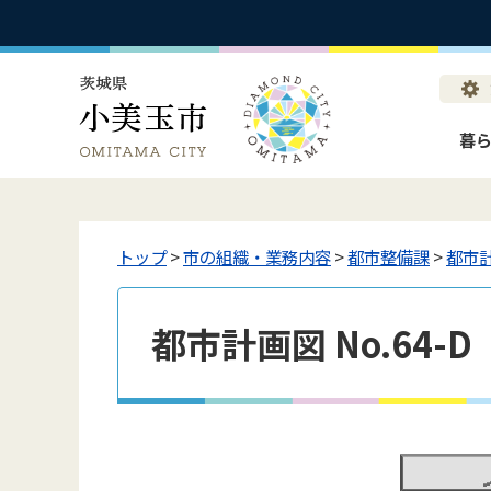
暮
トップ
>
市の組織・業務内容
>
都市整備課
>
都市
都市計画図 No.64-D