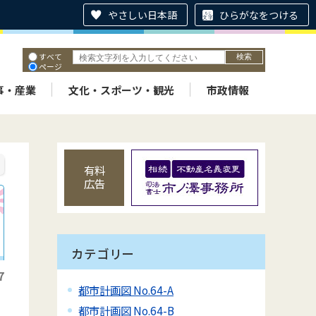
やさしい日本語
ひらがなをつける
すべて
ページ
PDF
ID
事・産業
文化・スポーツ・観光
市政情報
有料
広告
カテゴリー
7
都市計画図 No.64-A
都市計画図 No.64-B