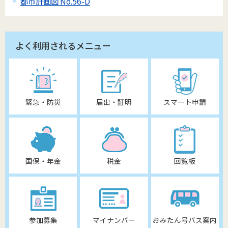
都市計画図 No.56-D
よく利用されるメニュー
緊急・防災
届出・証明
スマート申請
国保・年金
税金
回覧板
参加募集
マイナンバー
おみたん号バス案内