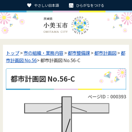
やさしい日本語
ひらがなをつける
トップ
>
市の組織・業務内容
>
都市整備課
>
都市計画図
>
都
市計画図 No.56
> 都市計画図 No.56-C
都市計画図 No.56-C
ページID：000393