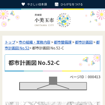
やさしい日本語
ひらがなをつける
トップ
>
市の組織・業務内容
>
都市整備課
>
都市計画図
>
都
市計画図 No.52
> 都市計画図 No.52-C
都市計画図 No.52-C
ページID：000413