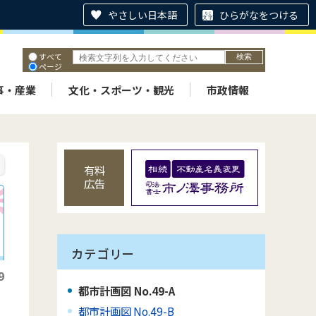
やさしい日本語
ひらがなをつける
すべて
ページ
PDF
ID
事・産業
文化・スポーツ・観光
市政情報
有料
広告
カテゴリー
9
都市計画図 No.49-A
都市計画図 No.49-B