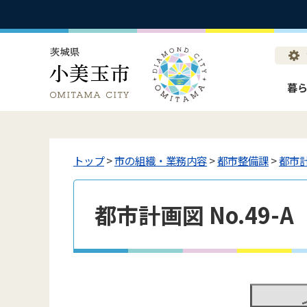
暮
トップ
>
市の組織・業務内容
>
都市整備課
>
都市
都市計画図 No.49-A