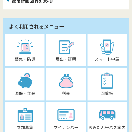
都市計画図 No.36-D
よく利用されるメニュー
緊急・防災
届出・証明
スマート申請
国保・年金
税金
回覧板
参加募集
マイナンバー
おみたん号バス案内