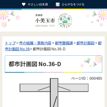
やさしい日本語
ひらがなをつける
トップ
>
市の組織・業務内容
>
都市整備課
>
都市計画図
>
都
市計画図 No.36
> 都市計画図 No.36-D
都市計画図 No.36-D
ページID：000485