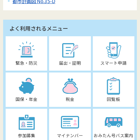
都市計画図 No.35-D
よく利用されるメニュー
緊急・防災
届出・証明
スマート申請
国保・年金
税金
回覧板
参加募集
マイナンバー
おみたん号バス案内