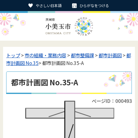
やさしい日本語
ひらがなをつける
トップ
>
市の組織・業務内容
>
都市整備課
>
都市計画図
>
都
市計画図 No.35
> 都市計画図 No.35-A
都市計画図 No.35-A
ページID：000493