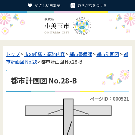
やさしい日本語
ひらがなをつける
トップ
>
市の組織・業務内容
>
都市整備課
>
都市計画図
>
都
市計画図 No.28
> 都市計画図 No.28-B
都市計画図 No.28-B
ページID：000521