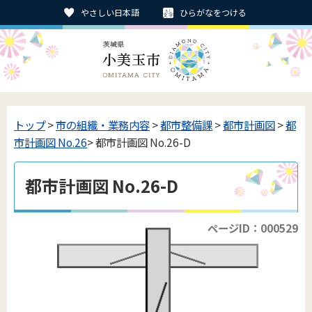
やさしい日本語
ひらがなをつける
トップ
>
市の組織・業務内容
>
都市整備課
>
都市計画図
>
都
市計画図 No.26
> 都市計画図 No.26-D
都市計画図 No.26-D
ページID：000529