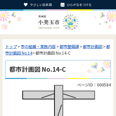
やさしい日本語
ひらがなをつける
トップ
>
市の組織・業務内容
>
都市整備課
>
都市計画図
>
都
市計画図 No.14
> 都市計画図 No.14-C
都市計画図 No.14-C
ページID：000584