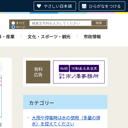
やさしい日本語
ひらがなをつける
すべて
ページ
PDF
ID
事・産業
文化・スポーツ・観光
市政情報
有料
広告
カテゴリー
大雨や停電時は水の使用（多量の排
水）を控えてください
2