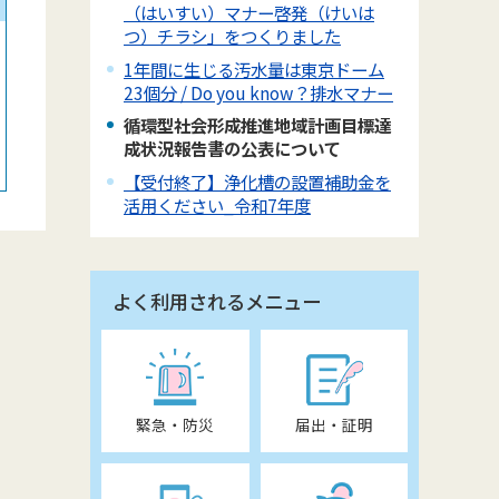
（はいすい）マナー啓発（けいは
つ）チラシ」をつくりました
1年間に生じる汚水量は東京ドーム
23個分 / Do you know？排水マナー
循環型社会形成推進地域計画目標達
成状況報告書の公表について
【受付終了】浄化槽の設置補助金を
活用ください_令和7年度
よく利用されるメニュー
緊急・防災
届出・証明