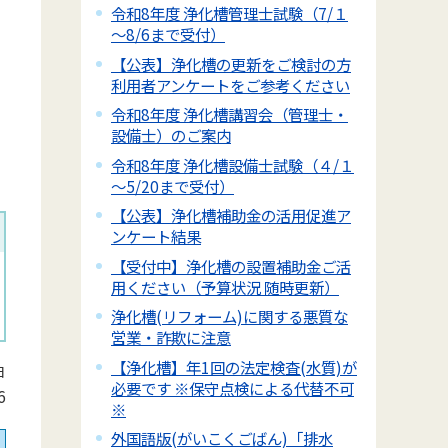
令和8年度 浄化槽管理士試験（7/１
～8/6まで受付）
【公表】浄化槽の更新をご検討の方
利用者アンケートをご参考ください
令和8年度 浄化槽講習会（管理士・
設備士）のご案内
令和8年度 浄化槽設備士試験（４/１
～5/20まで受付）
【公表】浄化槽補助金の活用促進ア
ンケート結果
【受付中】浄化槽の設置補助金ご活
用ください（予算状況 随時更新）
浄化槽(リフォーム)に関する悪質な
営業・詐欺に注意
【浄化槽】年1回の法定検査(水質)が
日
必要です ※保守点検による代替不可
6
※
外国語版(がいこくごばん)「排水