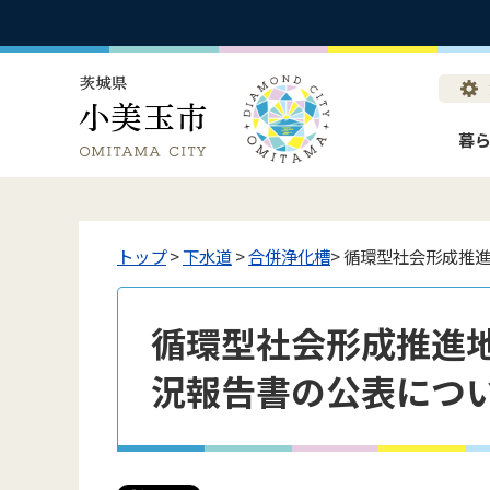
暮
トップ
>
下水道
>
合併浄化槽
> 循環型社会形成推
循環型社会形成推進
況報告書の公表につ