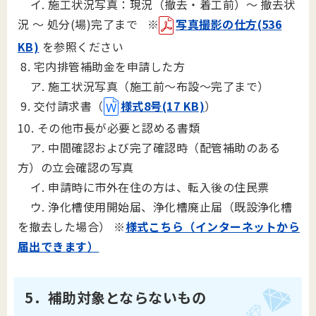
イ. 施工状況写真：現況（撤去・着工前）～ 撤去状
況 ～ 処分(場)完了まで
※
写真撮影の仕方(536
KB)
を参照ください
8. 宅内排管補助金を申請した方
ア. 施工状況写真（施工前～布設～完了まで）
9. 交付請求書（
様式8号(17 KB)
）
10. その他市長が必要と認める書類
ア. 中間確認および完了確認時（配管補助のある
方）の立会確認の写真
イ. 申請時に市外在住の方は、転入後の住民票
ウ. 浄化槽使用開始届、浄化槽廃止届（既設浄化槽
を撤去した場合）
※
様式こちら（インターネットから
届出できます）
5．補助対象とならないもの