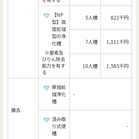
【NP
5人槽
822千円
型】高
度処理
型の浄
7人槽
1,111千円
化槽
※窒素及
びりん除去
能力を有す
10人槽
1,585千円
1
る
単独処
-
理浄化
槽
撤去
汲み取
-
り式便
槽