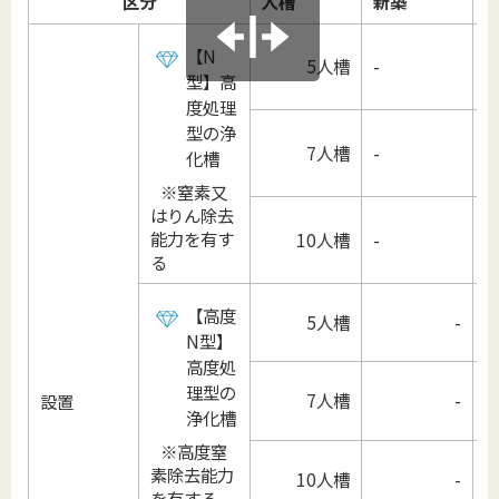
区分
人槽
新築
【N
5人槽
-
型】高
度処理
型の浄
7人槽
-
化槽
※窒素又
はりん除去
能力を有す
10人槽
-
る
【高度
5人槽
-
N型】
高度処
理型の
7人槽
-
設置
浄化槽
※高度窒
素除去能力
10人槽
-
を有する