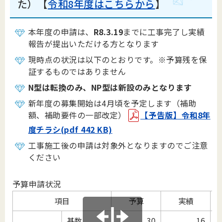
た）【
令和8年度はこちらから
】
本年度の申請は、
R8.3.19
までに工事完了し実績
報告が提出いただける方となります
現時点の状況は以下のとおりです。※予算残を保
証するものではありません
N型は転換のみ、NP型は新設のみとなります
新年度の募集開始は4月頃を予定します（補助
額、補助要件の一部改定）
【予告版】令和8年
度チラシ(pdf 442 KB)
工事施工後の申請は対象外となりますのでご注意
ください
予算申請状況
項目
予算
実績
基数
30
16