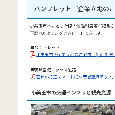
パンフレット『企業立地の
小美玉市へ立地した際の優遇制度等が記載さ
下記PDFより、ダウンロードできます。
■パンフレット
小美玉市『企業立地のご案内』(pdf 3.99 
■茨城空港アクセス道路
石岡小美玉スマートIC～茨城空港テクノパーク(
小美玉市の交通インフラと観光資源