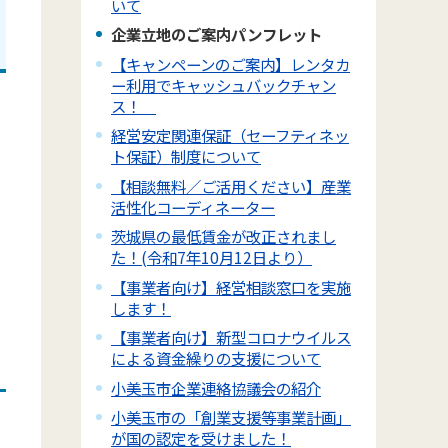
いて
企業立地のご案内パンフレット
【キャンペーンのご案内】レンタカ
ー利用でキャッシュバックチャン
ス！
経営安定関連保証（セーフティネッ
ト保証）制度について
【相談無料／ご活用ください】産業
活性化コーディネーター
茨城県の最低賃金が改正されまし
た！(令和7年10月12日より）
【事業者向け】経営相談窓口を実施
します！
【事業者向け】新型コロナウイルス
による資金繰りの支援について
小美玉市企業連絡協議会の紹介
小美玉市の「創業支援等事業計画」
が国の認定を受けました！