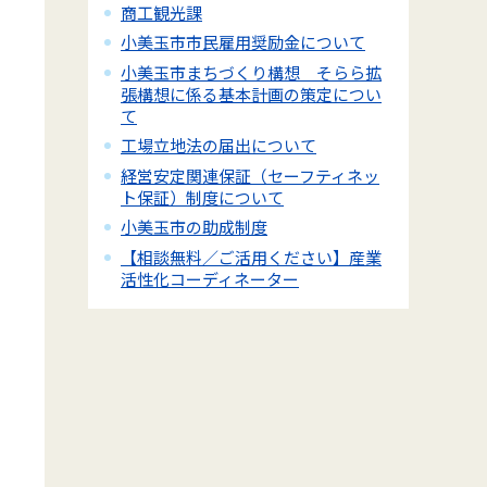
商工観光課
小美玉市市民雇用奨励金について
小美玉市まちづくり構想 そらら拡
張構想に係る基本計画の策定につい
て
工場立地法の届出について
経営安定関連保証（セーフティネッ
ト保証）制度について
小美玉市の助成制度
【相談無料／ご活用ください】産業
活性化コーディネーター