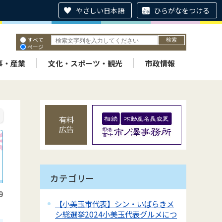
やさしい日本語
ひらがなをつける
すべて
ページ
PDF
ID
事・産業
文化・スポーツ・観光
市政情報
有料
広告
カテゴリー
9
【小美玉市代表】シン・いばらきメ
シ総選挙2024小美玉代表グルメにつ