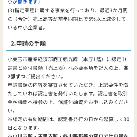
ウが開きます）
(3)指定業種に属する事業を行っており、最近3か月間
の（合計）売上高等が前年同期比で5%以上減少して
いる中小企業者。
2.申請の手順
小美玉市産業経済部商工観光課（本庁1階）に認定申
請書と添付書類（売上表）へ必要事項を記入の上、
各
2部ずつ
ご提出ください。
申請書類の内容を審査させていただき、上記要件を満
たしていれば認定書を発行いたします。認定書を取引
金融機関へ持参の上、保証付融資をお申し込みくださ
い。
※認定の有効期間は、認定書発行の日から起算して30
日となります。
※
小川支所・玉里支所・各出張所等の窓口では申請を