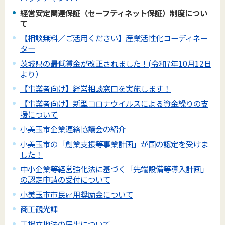
経営安定関連保証（セーフティネット保証）制度につい
て
【相談無料／ご活用ください】産業活性化コーディネー
ター
茨城県の最低賃金が改正されました！(令和7年10月12日
より）
【事業者向け】経営相談窓口を実施します！
【事業者向け】新型コロナウイルスによる資金繰りの支
援について
小美玉市企業連絡協議会の紹介
小美玉市の「創業支援等事業計画」が国の認定を受けま
した！
中小企業等経営強化法に基づく「先端設備等導入計画」
の認定申請の受付について
小美玉市市民雇用奨励金について
商工観光課
工場立地法の届出について