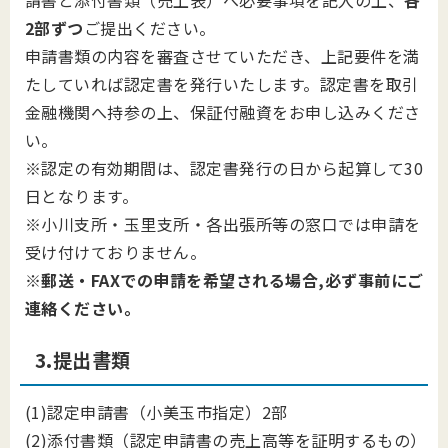
請書と添付書類（売上表）へ必要事項を記入の上、
各
2部ずつ
ご提出ください。
申請書類の内容を審査させていただき、上記要件を満
たしていれば認定書を発行いたします。認定書を取引
金融機関へ持参の上、保証付融資をお申し込みくださ
い。
※認定の有効期間は、認定書発行の日から起算して30
日となります。
※小川支所・玉里支所・各出張所等の窓口では申請を
受け付けておりません。
※
郵送・FAXでの申請を希望される場合,必ず事前にご
連絡ください。
3.提出書類
(1)認定申請書（小美玉市指定）2部
(2)添付書類（認定申請書の売上高等を証明するもの）