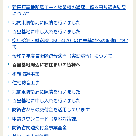
新田原基地所属Ｔ－４練習機の墜落に係る事故調査結果
について
北関東防衛局に陳情を行いました
百里基地に申し入れを行いました
空中給油・輸送機（KC-46A）の百里基地への配備につい
て
令和７年度自衛隊統合演習（実動演習）について
百里基地周辺にお住まいの皆様へ
移転措置事業
住宅防音工事
北関東防衛局に陳情を行いました
百里基地に申し入れを行いました
防衛省からの交付金を活用しています
申請ダウンロード（基地対策課）
防衛省関連交付金事業基金