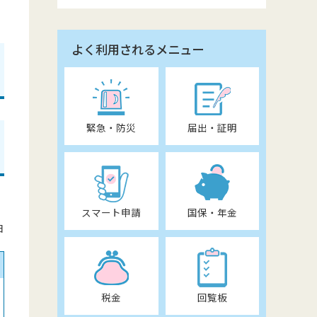
よく利用されるメニュー
緊急・防災
届出・証明
スマート申請
国保・年金
日
税金
回覧板