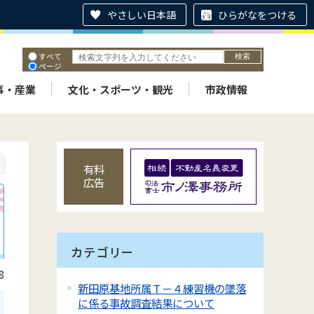
やさしい日本語
ひらがなをつける
すべて
ページ
PDF
ID
事・産業
文化・スポーツ・観光
市政情報
有料
広告
カテゴリー
8
新田原基地所属Ｔ－４練習機の墜落
に係る事故調査結果について