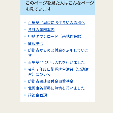
このページを見た人はこんなページ
も見ています
百里基地周辺にお住まいの皆様へ
各課の業務案内
申請ダウンロード（基地対策課）
情報提供
防衛省からの交付金を活用していま
す
百里基地に申し入れを行いました
令和７年度自衛隊統合演習（実動演
習）について
防衛省関連交付金事業基金
北関東防衛局に陳情を行いました
政策企画課