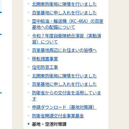
北関東防衛局に陳情を行いました
百里基地に申し入れを行いました
空中給油・輸送機（KC-46A）の百里
基地への配備について
令和７年度自衛隊統合演習（実動演
習）について
百里基地周辺にお住まいの皆様へ
移転措置事業
住宅防音工事
北関東防衛局に陳情を行いました
百里基地に申し入れを行いました
防衛省からの交付金を活用していま
す
申請ダウンロード（基地対策課）
防衛省関連交付金事業基金
基地・空港対策課