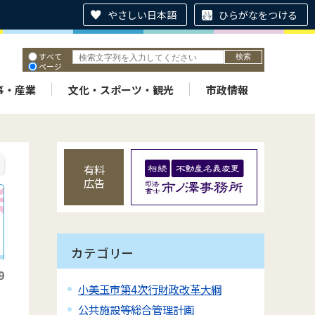
やさしい日本語
ひらがなをつける
すべて
ページ
PDF
ID
事・産業
文化・スポーツ・観光
市政情報
有料
広告
カテゴリー
9
小美玉市第4次行財政改革大綱
公共施設等総合管理計画