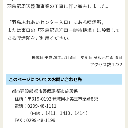
羽鳥駅周辺整備事業の工事に伴い撤去しました。
「羽鳥ふれあいセンター入口」にある喫煙所,
または東口の「羽鳥駅送迎車一時待機場」に設置して
ある喫煙所をご利用ください。
掲載日 平成29年12月8日
更新日 令和元年8月9日
アクセス数
1732
このページについてのお問い合わせ先
都市建設部 都市整備課 都市施設係
住所：
〒319-0192 茨城県小美玉市堅倉835
電話：
0299-48-1111
（
内線
：
1411，1413，1414
）
FAX：
0299-48-1199