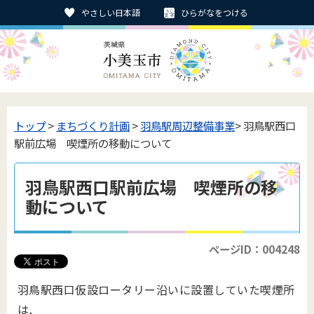
やさしい日本語
ひらがなをつける
トップ
>
まちづくり計画
>
羽鳥駅周辺整備事業
> 羽鳥駅西口
駅前広場 喫煙所の移動について
羽鳥駅西口駅前広場 喫煙所の移
動について
ページID：004248
羽鳥駅西口仮設ロータリー沿いに設置していた喫煙所
は,