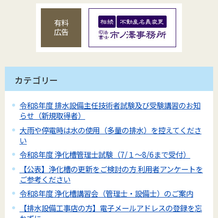
有料
広告
カテゴリー
令和8年度 排水設備主任技術者試験及び受験講習のお知
らせ（新規取得者）
大雨や停電時は水の使用（多量の排水）を控えてくださ
い
令和8年度 浄化槽管理士試験（7/１～8/6まで受付）
【公表】浄化槽の更新をご検討の方 利用者アンケートを
ご参考ください
令和8年度 浄化槽講習会（管理士・設備士）のご案内
【排水設備工事店の方】電子メールアドレスの登録を忘
れずに