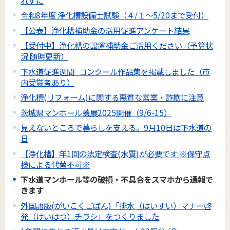
令和8年度 浄化槽設備士試験（４/１～5/20まで受付）
【公表】浄化槽補助金の活用促進アンケート結果
【受付中】浄化槽の設置補助金ご活用ください（予算状
況 随時更新）
下水道促進週間_コンクール作品集を掲載しました（市
内受賞者あり）
浄化槽(リフォーム)に関する悪質な営業・詐欺に注意
茨城県マンホール蓋展2025開催（9/6-15）
見えないところで暮らしを支える。9月10日は下水道の
日
【浄化槽】年1回の法定検査(水質)が必要です ※保守点
検による代替不可※
下水道マンホール等の破損・不具合をスマホから通報で
きます
外国語版(がいこくごばん)「排水（はいすい）マナー啓
発（けいはつ）チラシ」をつくりました