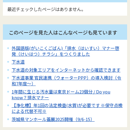
最近チェックしたページはありません。
このページを見た人はこんなページも見ています
外国語版(がいこくごばん)「排水（はいすい）マナー啓
発（けいはつ）チラシ」をつくりました
下水道
下水道の対象エリアをインターネットから確認できます
下水道事業 官民連携（ウォーターPPP）の導入検討（令
和7年度～）
1年間に生じる汚水量は東京ドーム23個分 / Do you
know？排水マナー
【浄化槽】年1回の法定検査(水質)が必要です ※保守点検
による代替不可※
茨城県マンホール蓋展2025開催（9/6-15）