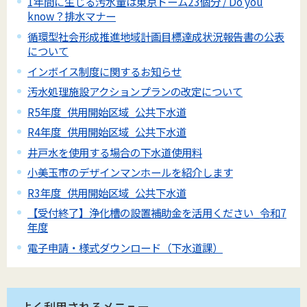
1年間に生じる汚水量は東京ドーム23個分 / Do you
know？排水マナー
循環型社会形成推進地域計画目標達成状況報告書の公表
について
インボイス制度に関するお知らせ
汚水処理施設アクションプランの改定について
R5年度_供用開始区域_公共下水道
R4年度_供用開始区域_公共下水道
井戸水を使用する場合の下水道使用料
小美玉市のデザインマンホールを紹介します
R3年度_供用開始区域_公共下水道
【受付終了】浄化槽の設置補助金を活用ください_令和7
年度
電子申請・様式ダウンロード（下水道課）
よく利用されるメニュー