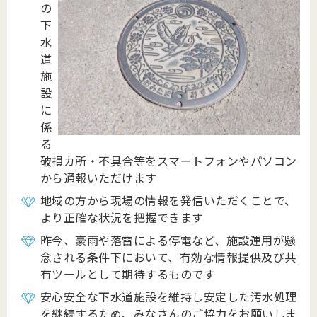
の
下
水
道
施
設
に
係
る
破損カ所・不具合等
をスマートフォンやパソコン
から通報いただけます
地域の方から現場の情報を発信いただくことで、
より正確な状況を把握できます
昨今、豪雨や落雷による停電など、施設運用が懸
念される条件下において、有効な情報提供及び共
有ツールとして期待するものです
安心安全な下水道施設を維持し安定した汚水処理
を継続するため、みなさんのご協力をお願いしま