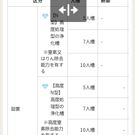
区分
人槽
新築
【N
5人槽
-
型】高
度処理
型の浄
7人槽
-
化槽
※窒素又
はりん除去
能力を有す
10人槽
-
る
【高度
5人槽
-
N型】
高度処
理型の
7人槽
-
設置
浄化槽
※高度窒
素除去能力
10人槽
-
を有する