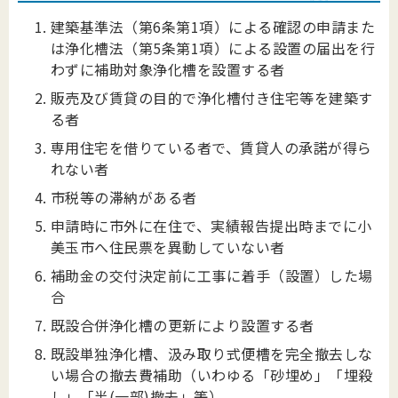
建築基準法（第6条第1項）による確認の申請また
は浄化槽法（第5条第1項）による設置の届出を行
わずに補助対象浄化槽を設置する者
販売及び賃貸の目的で浄化槽付き住宅等を建築す
る者
専用住宅を借りている者で、賃貸人の承諾が得ら
れない者
市税等の滞納がある者
申請時に市外に在住で、実績報告提出時までに小
美玉市へ住民票を異動していない者
補助金の交付決定前に工事に着手（設置）した場
合
既設合併浄化槽の更新により設置する者
既設単独浄化槽、汲み取り式便槽を完全撤去しな
い場合の撤去費補助（いわゆる「砂埋め」「埋殺
し」「半(一部)撤去」等）