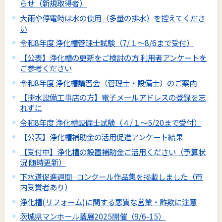
らせ（新規取得者）
大雨や停電時は水の使用（多量の排水）を控えてくださ
い
令和8年度 浄化槽管理士試験（7/１～8/6まで受付）
【公表】浄化槽の更新をご検討の方 利用者アンケートを
ご参考ください
令和8年度 浄化槽講習会（管理士・設備士）のご案内
【排水設備工事店の方】電子メールアドレスの登録を忘
れずに
令和8年度 浄化槽設備士試験（４/１～5/20まで受付）
【公表】浄化槽補助金の活用促進アンケート結果
【受付中】浄化槽の設置補助金ご活用ください（予算状
況 随時更新）
下水道促進週間_コンクール作品集を掲載しました（市
内受賞者あり）
浄化槽(リフォーム)に関する悪質な営業・詐欺に注意
茨城県マンホール蓋展2025開催（9/6-15）