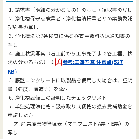
1. 請求書（明細の分かるもの）の写し・領収書の写し
2. 浄化槽保守点検業者・浄化槽清掃業者との業務委託
契約書の写し
3. 浄化槽法第7条検査に係る検査手数料払込通知書の
写し
4. 施工状況写真（着工前から工事完了まで各工程、状
況の分かるもの）
※
参考:工事写真 注意点(527
KB)
5. 底盤コンクリートに既製品を使用した場合は、証明
書（強度、構造等）を添付
6. 浄化槽設備士の証明したチェックリスト
7. 単独処理浄化槽・汲み取り式便槽の撤去費補助金を
申請した方
ア. 産業廃棄物管理表（マニフェストA票・E票）の
写し