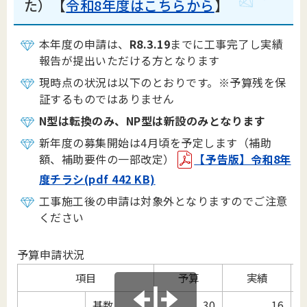
た）【
令和8年度はこちらから
】
本年度の申請は、
R8.3.19
までに工事完了し実績
報告が提出いただける方となります
現時点の状況は以下のとおりです。※予算残を保
証するものではありません
N型は転換のみ、NP型は新設のみとなります
新年度の募集開始は4月頃を予定します（補助
額、補助要件の一部改定）
【予告版】令和8年
度チラシ(pdf 442 KB)
工事施工後の申請は対象外となりますのでご注意
ください
予算申請状況
項目
予算
実績
基数
30
16