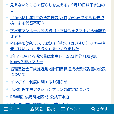
見えないところで暮らしを支える。9月10日は下水道の
日
【浄化槽】年1回の法定検査(水質)が必要です ※保守点
検による代替不可※
下水道マンホール等の破損・不具合をスマホから通報で
きます
外国語版(がいこくごばん)「排水（はいすい）マナー啓
発（けいはつ）チラシ」をつくりました
1年間に生じる汚水量は東京ドーム23個分 / Do you
know？排水マナー
循環型社会形成推進地域計画目標達成状況報告書の公表
について
インボイス制度に関するお知らせ
汚水処理施設アクションプランの改定について
R5年度_供用開始区域_公共下水道
R4年度_供用開始区域_公共下水道
メニュー
緊急・防災
イベント
さがす
井戸水を使用する場合の下水道使用料