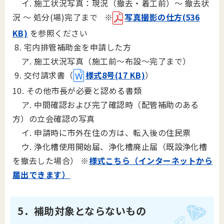
イ. 施工状況写真：現況（撤去・着工前）～ 撤去状
況 ～ 処分(場)完了まで
※
写真撮影の仕方(536
KB)
を参照ください
8. 宅内排管補助金を申請した方
ア. 施工状況写真（施工前～布設～完了まで）
9. 交付請求書（
様式8号(17 KB)
）
10. その他市長が必要と認める書類
ア. 中間確認および完了確認時（配管補助のある
方）の立会確認の写真
イ. 申請時に市外在住の方は、転入後の住民票
ウ. 浄化槽使用開始届、浄化槽廃止届（既設浄化槽
を撤去した場合）
※
様式こちら（インターネットから
届出できます）
5．補助対象とならないもの