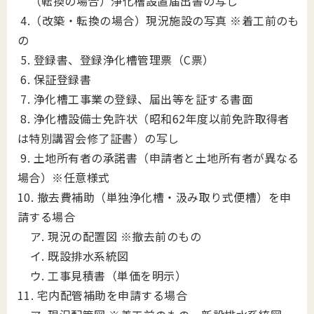
（転換の場合）浄化槽設置届出書の写し
4.（改築・転換の場合）現況施設の写真 ※着工前のも
の
5. 登録書、登録浄化槽管理票（C票）
6. 保証登録書
7. 浄化槽工事業の登録、届出等を証する書面
8. 浄化槽設備士免許状（昭和62年度以前免許取得者
は特別講習会修了証書）の写し
9. 土地所有者の承諾書（申請者と土地所有者が異なる
場合）※任意様式
10. 撤去費補助（単独浄化槽・汲み取り式便槽）を申
請する場合
ア. 現況の配置図 ※撤去前のもの
イ. 既設排水系統図
ウ. 工事見積書（単価を明示）
11. 宅内配管補助を申請する場合