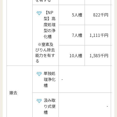
【NP
5人槽
822千円
型】高
度処理
型の浄
7人槽
1,111千円
化槽
※窒素及
びりん除去
能力を有す
10人槽
1,585千円
1
る
単独処
-
理浄化
槽
撤去
汲み取
-
り式便
槽