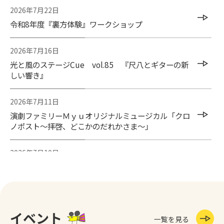
2026年7月22日
令和8年度『裏方体験』ワークショップ
2026年7月16日
光と風のステージCue vol.85 『尺八とギターの新
しい響き』
2026年7月11日
演劇ファミリーＭｙｕオリジナルミュージカル「クロ
ノポスト～拝啓、どこかのだれかさま～」
2026年7月10日
【7/11（土）～8/16（日）】第21回小美玉市民文化
祭 参加者募集！
2026年6月26日
イベント
【ときめき美の小径】 絵画展 記憶
一覧を見る