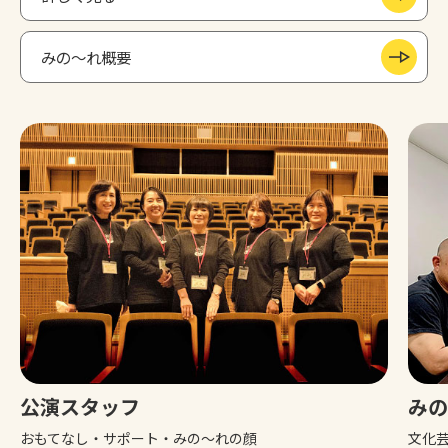
みの～れ概要
公演スタッフ
みの
おもてなし・サポート・みの～れの顔
文化