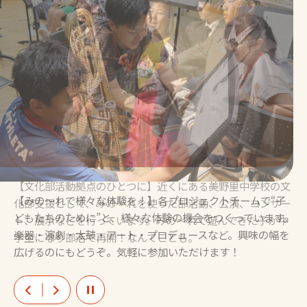
【文化部活動拠点のひとつに】近くにある美野里中学校の文
【みの～れで様々な体験を！】各プロジェクトチームで“子
化部支援として、みの～れを使った部活動、公演、コンサー
どもたちのために”と、様々な体験の機会をつくっています。
ト、展示などを行っています。みの～れで遊んできた子が中
楽器・演劇・太鼓・アート・プロデュースなど。興味の幅を
学生になり部活で再開！なんてことも。
広げるのにもどうぞ。気軽に参加いただけます！