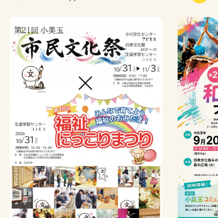
2026年6月26日
6月27日 みの～れ会場『文化協会祭 舞台発表』台風
接近に伴う開催中止のお知らせ
2026年6月2日
令和9年度みの～れ自主事業に係る企画提案
2025年5月1日
キッチンカー等の出店のご案内
2023年8月24日
アピオス・みの～れ・コスモスの施設予約に関するお
知らせ
2017年3月16日
陽だまり横丁のご案内