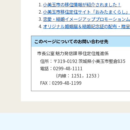
小美玉市の移住情報が紹介されました！
小美玉市移住定住サイト「おみたまくらし」
恋愛・結婚イメージアッププロモーションムービ
オリジナル婚姻届＆結婚記念証の配布・贈呈
このページについてのお問い合わせ先
市長公室 魅力発信課 移住定住推進係
住所：
〒319-0192 茨城県小美玉市堅倉835
電話：
0299-48-1111
（
内線
：
1251，1253
）
FAX：
0299-48-1199