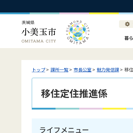
暮
トップ
>
課所一覧
>
市長公室
>
魅力発信課
> 移
移住定住推進係
ライフメニュー