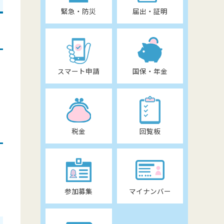
緊急・防災
届出・証明
スマート申請
国保・年金
税金
回覧板
参加募集
マイナンバー