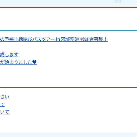
予感！縁結びバスツアー in 茨城空港 参加者募集！
成します
が始まりました♥
さい
て
いて