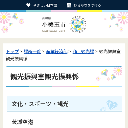
やさしい日本語
ひらがなをつける
トップ
>
課所一覧
>
産業経済部
>
商工観光課
> 観光振興室
観光振興係
観光振興室観光振興係
文化・スポーツ・観光
茨城空港