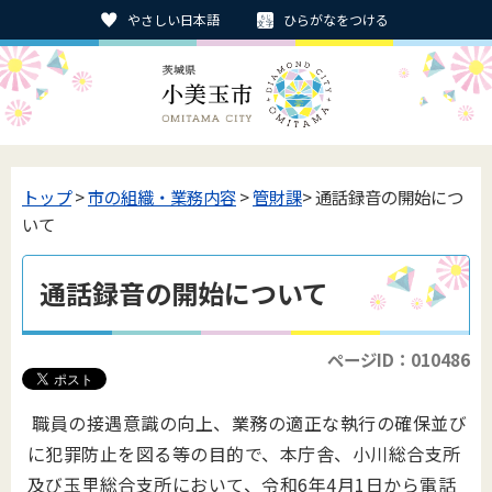
やさしい日本語
ひらがなをつける
トップ
>
市の組織・業務内容
>
管財課
> 通話録音の開始につ
いて
通話録音の開始について
ページID：010486
職員の接遇意識の向上、業務の適正な執行の確保並び
に犯罪防止を図る等の目的で、本庁舎、小川総合支所
及び玉里総合支所において、令和6年4月1日から電話