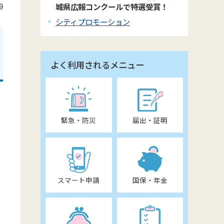
9
城県広報コンクールで特選受賞！
シティプロモーション
よく利用されるメニュー
緊急・防災
届出・証明
スマート申請
国保・年金