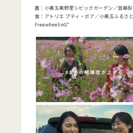
農：小美玉美野里シビックガーデン／皆藤梨
食：アトリエ プティ・ボア／小美玉ふるさ
FreewheelinG*