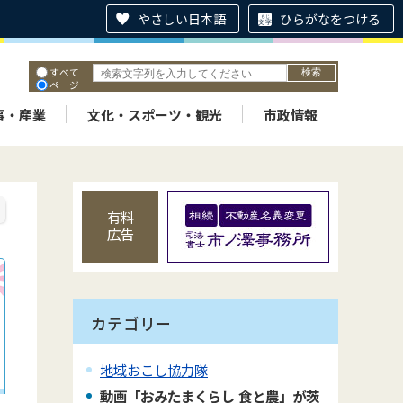
やさしい日本語
ひらがなをつける
すべて
ページ
PDF
ID
事・産業
文化・スポーツ・観光
市政情報
有料
広告
カテゴリー
地域おこし協力隊
動画「おみたまくらし 食と農」が茨