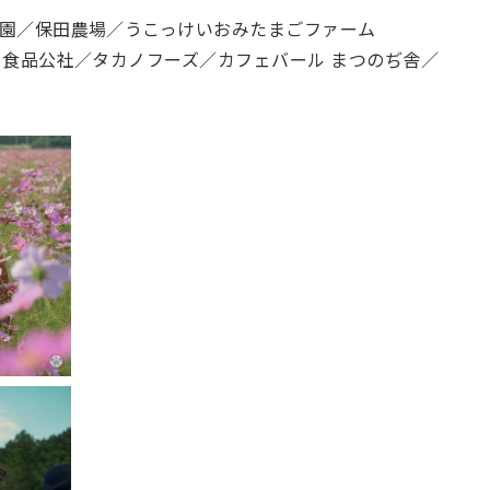
園／保田農場／うこっけいおみたまごファーム
と食品公社／タカノフーズ／カフェバール まつのぢ舎／