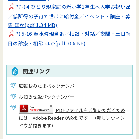
P7-14 ひとり親家庭の新小学1年生へ入学お祝い品
／低所得の子育て世帯に給付金／イベント・講座・募
集 ほか(pdf 1.34 MB)
P15-16 漏水修理当番／相談・対話／夜間・土日祝
日の診療・相談 ほか(pdf 766 KB)
関連リンク
広報おみたまバックナンバー
お知らせ版バックナンバー
PDFファイルをご覧いただくため
には、Adobe Reader が必要です。（新しいウィン
ドウが開きます）