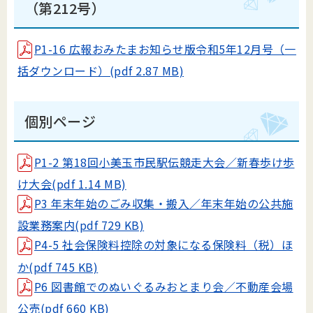
（第212号）
P1-16 広報おみたまお知らせ版令和5年12月号（一
括ダウンロード）(pdf 2.87 MB)
個別ページ
P1-2 第18回小美玉市民駅伝競走大会／新春歩け歩
け大会(pdf 1.14 MB)
P3 年末年始のごみ収集・搬入／年末年始の公共施
設業務案内(pdf 729 KB)
P4-5 社会保険料控除の対象になる保険料（税）ほ
か(pdf 745 KB)
P6 図書館でのぬいぐるみおとまり会／不動産会場
公売(pdf 660 KB)