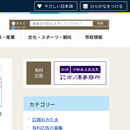
やさしい日本語
ひらがなをつける
すべて
ページ
PDF
ID
事・産業
文化・スポーツ・観光
市政情報
有料
広告
カテゴリー
8
広報おみたま
有料広告の募集