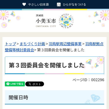
やさしい日本語
ひらがなをつける
トップ
>
まちづくり計画
>
羽鳥駅周辺整備事業
>
羽鳥駅拠点
整備等検討委員会
> 第３回委員会を開催しました
第３回委員会を開催しました
ページID：002296
開催日時