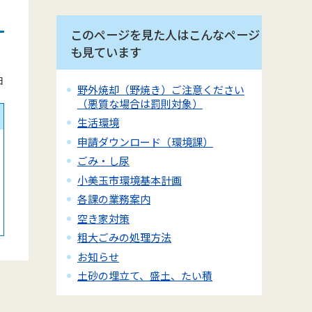
このページを見た人はこんなページ
も見ています
日
野外焼却（野焼き）ご注意ください
（悪質な場合は罰則対象）
生活環境
申請ダウンロード（環境課）
ごみ・し尿
小美玉市環境基本計画
各課の業務案内
空き家対策
粗大ごみの処理方法
お知らせ
土砂の埋立て、盛土、たい積