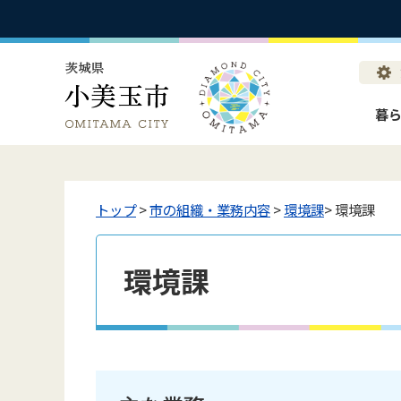
暮
トップ
>
市の組織・業務内容
>
環境課
> 環境課
環境課