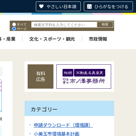
やさしい日本語
ひらがなをつける
すべて
ページ
PDF
ID
事・産業
文化・スポーツ・観光
市政情報
有料
広告
カテゴリー
4
申請ダウンロード（環境課）
小美玉市環境基本計画