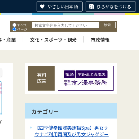
やさしい日本語
ひらがなをつける
すべて
ページ
PDF
ID
事・産業
文化・スポーツ・観光
市政情報
有料
広告
カテゴリー
7
【四季健幸館浅美運輸Spa】男女サ
ウナご利用再開及び男女ジャグジー