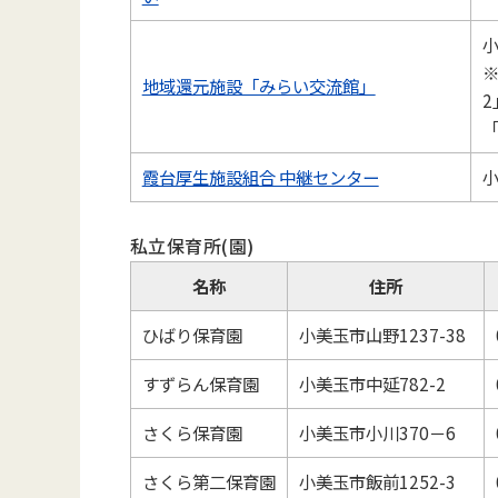
小
※
地域還元施設「みらい交流館」
2
霞台厚生施設組合 中継センター
小
私立保育所(園)
名称
住所
ひばり保育園
小美玉市山野1237-38
すずらん保育園
小美玉市中延782-2
さくら保育園
小美玉市小川370－6
さくら第二保育園
小美玉市飯前1252-3