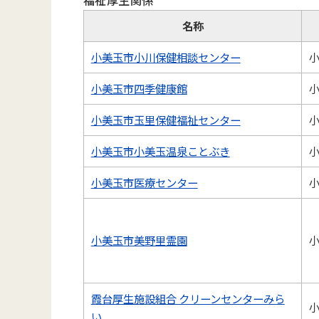
福祉厚生関係
名称
小美玉市小川保健相談センター
小
小美玉市四季健康館
小
小美玉市玉里保健福祉センター
小
小美玉市小美玉温泉ことぶき
小
小美玉市医療センター
小
小美玉市美野里霊園
小
霞台厚生施設組合 クリーンセンターみら
小
い