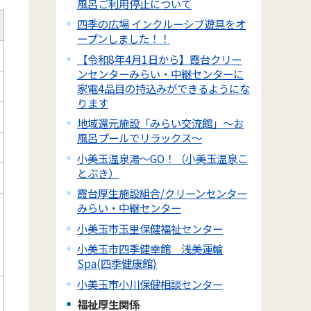
風呂ご利用停止について
四季の広場 インクルーシブ遊具をオ
ープンしました！！
【令和8年4月1日から】霞台クリー
ンセンターみらい・中継センターに
家電4品目の持込みができるようにな
ります
地域還元施設「みらい交流館」～お
風呂プールでリラックス～
小美玉温泉湯～GO！（小美玉温泉こ
とぶき）
霞台厚生施設組合/クリーンセンター
みらい・中継センター
小美玉市玉里保健福祉センター
小美玉市四季健幸館 浅美運輸
Spa(四季健康館)
小美玉市小川保健相談センター
福祉厚生関係