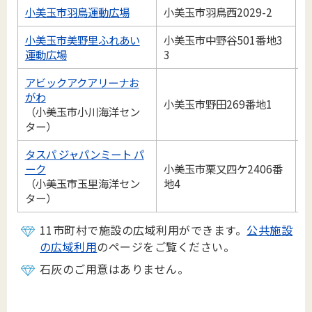
小美玉市羽鳥運動広場
小美玉市羽鳥西2029-2
0
小美玉市美野里ふれあい
小美玉市中野谷501番地3
運動広場
3
アビックアクアリーナお
がわ
小美玉市野田269番地1
0
（小美玉市小川海洋セン
ター）
タスパ ジャパンミート パ
ーク
小美玉市栗又四ケ2406番
0
（小美玉市玉里海洋セン
地4
ター）
11市町村で施設の広域利用ができます。
公共施設
の広域利用
のページをご覧ください。
石灰のご用意はありません。