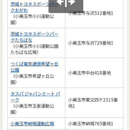
茨城トヨタスポーツパー
クおがわ
小美玉市与沢532番地1
（小美玉市小川運動公
園）
0
茨城トヨタスポーツパー
クたちばな
小美玉市与沢729番地1
（小美玉市小川運動公園
たちばな広場）
つくば電気通信希望ヶ丘
公園
小美玉市中台418番地
0
（小美玉市希望ヶ丘公
園）
タスパ ジャパンミート パ
ーク
小美玉市栗又四ケ2315番
0
（小美玉市玉里運動公
地1
園）
小美玉市納場運動広場
小美玉市納場765番地1