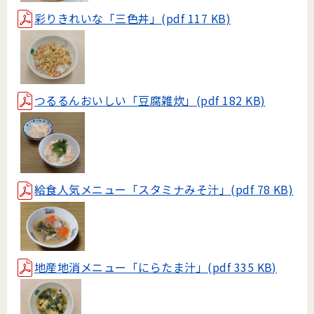
彩りきれいな「三色丼」(pdf 117 KB)
つるるんおいしい「豆腐雑炊」(pdf 182 KB)
給食人気メニュー「スタミナみそ汁」(pdf 78 KB)
地産地消メニュー「にらたま汁」(pdf 335 KB)