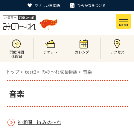
やさしい日本語
ひらがなをつける
MENU
開館時間
チケット
カレンダー
アクセス
休館日
トップ
>
test2
>
みの〜れ成長物語
> 音楽
音楽
神楽唄 in みの～れ