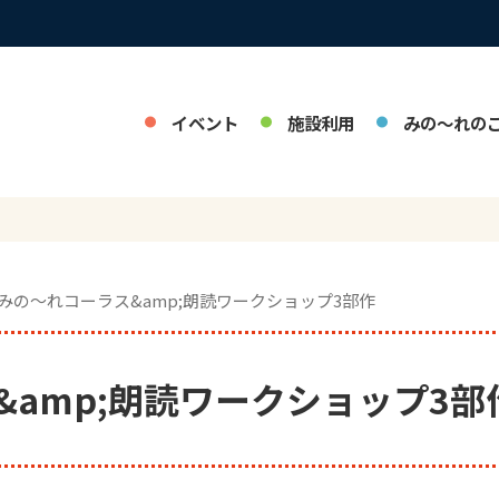
イベント
施設利用
みの～れの
 みの～れコーラス&amp;朗読ワークショップ3部作
amp;朗読ワークショップ3部