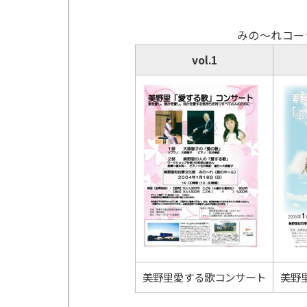
みの～れコー
vol.1
美野里愛する歌コンサート
美野