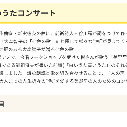
いうたコンサート
作曲家・新実徳英の曲に、前衛詩人・谷川雁が詞をつけて作っ
は『大森智子の「七色の歌」』と題して様々な“色”が見えて
定評のある大森智子が贈る七色の歌。
ピアノで、合唱ワークショップを受けた皆さんが歌う『美野
督である能祖将夫が書いた前詩(「白いうた青いうた」のそれ
読しました。詩の朗読と歌を組み合わせることで、「人の声
ら大人までの人生折々の“色”を愛する美野里の人のためのコ
目