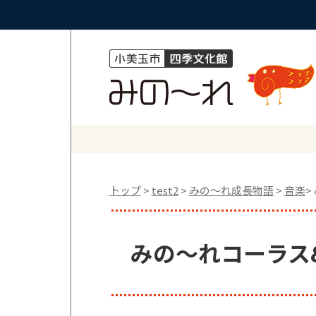
トップ
>
test2
>
みの〜れ成長物語
>
音楽
>
みの～れコーラス&