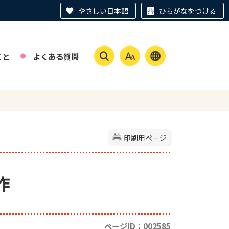
やさしい日本語
ひらがなをつける
こと
よくある質問
印刷用ページ
作
ページID：002585