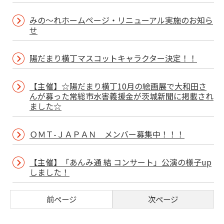
みの～れホームページ・リニューアル実施のお知ら
せ
陽だまり横丁マスコットキャラクター決定！！
【主催】☆陽だまり横丁10月の絵画展で大和田さ
んが募った常総市水害義援金が茨城新聞に掲載され
ました☆
ＯＭＴ-ＪＡＰＡＮ メンバー募集中！！！
【主催】「あんみ通 結 コンサート」公演の様子up
しました！
前ページ
次ページ