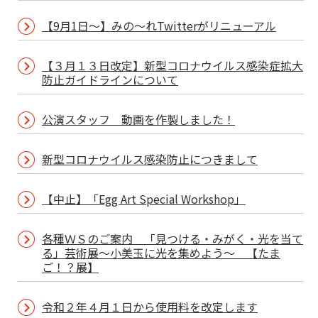
【9月1日～】みの～れTwitterがリニューアル
【３月１３日改定】新型コロナウイルス感染症拡大
防止ガイドラインについて
公演スタッフ 動画を作製しました！
新型コロナウイルス感染防止につきまして
【中止】「Egg Art Special Workshop」
各種ＷＳのご案内 「見つける・みがく・光を当て
る」芸術展～小美玉に光を集めよう～ 【たま
ご！？展】
令和２年４月１日から使用料を改定します