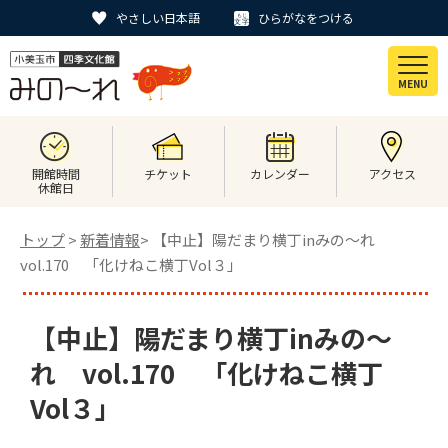
やさしい日本語
ひらがなをつける
MENU
開館時間
チケット
カレンダー
アクセス
休館日
トップ
>
新着情報
> 【中止】陽だまり横丁inみの～れ
vol.170 「化けねこ横丁Vol３」
【中止】陽だまり横丁inみの～
れ vol.170 「化けねこ横丁
Vol３」