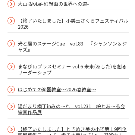
大山弘明展-幻想画の世界への道-
【終了いたしました】小美玉さくらフェスティバル
2026
光と風のステージCue vol.83 『シャンソン＆ジ
ャズ』
まなびtoプラスセミナー vol.6 未来(あした)を創る
リーダーシップ
はじめての楽器教室～2026春教室～
陽だまり横丁inみの～れ vol.231 絵とあ～る会
絵画作品展
【終了いたしました】ときめき美の小径第１9回企