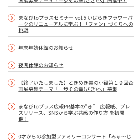
画展募集テーマ「一歩その幸(さき)へ」開催中！
まなびtoプラスセミナー vol.5 いばらきフラワーパ
ークのリニューアルに学ぶ！「ファン」づくりへの
挑戦
年末年始休館のお知らせ
夜間休館のお知らせ
【終了いたしました】ときめき美の小径第１９回企
画展募集テーマ「一歩その幸(さき)へ」募集
まなびtoプラス広報PR基本の“き” 広報紙、プレ
スリリース、SNSから学ぶ共感の作り方 を初開
催！
0才からの参加型ファミリーコンサート「みゅ～じ