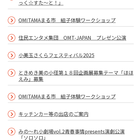
っく☆すた～と！」
OMITAMAまる市 組子体験ワークショップ
住民エンタメ集団 OMT-JAPAN プレゼン公演
小美玉さくらフェスティバル2025
ときめき美の小径第１８回企画展募集テーマ「ほほ
えみ」募集
OMITAMAまる市 組子体験ワークショップ
キッチンカー等の出店のご案内
みの～れ小劇場vol.2青春事情presents演劇公演
「ソロソロ」