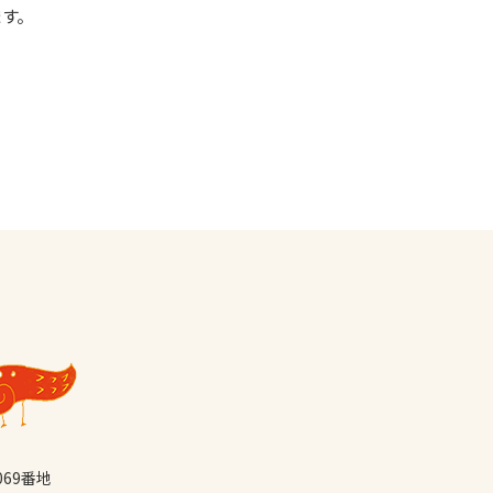
す。
069番地