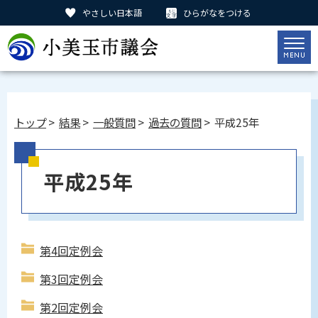
やさしい日本語
ひらがなをつける
トップ
>
結果
>
一般質問
>
過去の質問
> 平成25年
平成25年
第4回定例会
第3回定例会
第2回定例会