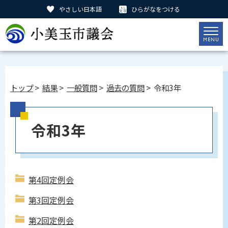
やさしい日本語
ひらがなをつける
トップ
>
結果
>
一般質問
>
過去の質問
> 令和3年
令和3年
第4回定例会
第3回定例会
第2回定例会