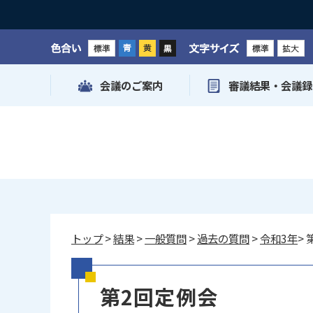
色合い
文字サイズ
会議のご案内
審議結果・会議録
トップ
>
結果
>
一般質問
>
過去の質問
>
令和3年
>
第2回定例会