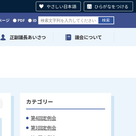
やさしい日本語
ひらがなをつける
ページ
PDF
ID
正副議長あいさつ
議会について
カテゴリー
第4回定例会
第3回定例会