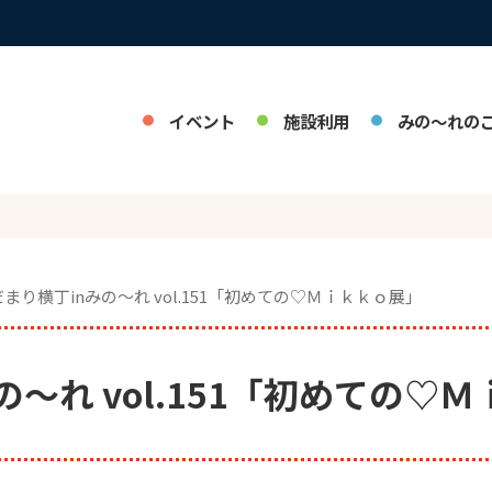
イベント
施設利用
みの～れの
だまり横丁inみの～れ vol.151「初めての♡Ｍｉｋｋｏ展」
の～れ vol.151「初めての♡