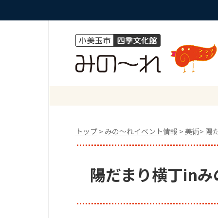
トップ
>
みの〜れイベント情報
>
美術
> 陽
陽だまり横丁inみ