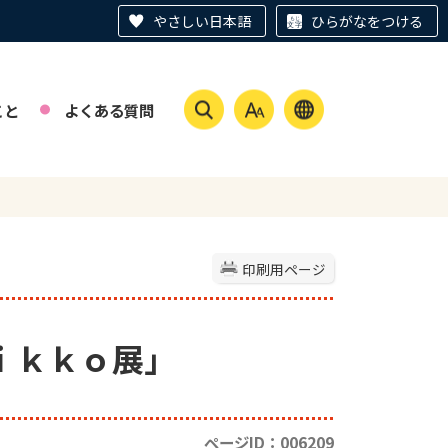
やさしい日本語
ひらがなをつける
こと
よくある質問
印刷用ページ
Ｍｉｋｋｏ展」
ページID：006209