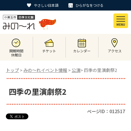
やさしい日本語
ひらがなをつける
MENU
開館時間
チケット
カレンダー
アクセス
休館日
トップ
>
みの〜れイベント情報
>
公演
> 四季の里演劇祭2
四季の里演劇祭2
ページID：012517