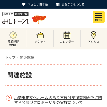
やさしい日本語
ひらがなをつける
MENU
開館時間
チケット
カレンダー
アクセス
休館日
トップ
> 関連施設
関連施設
小美玉市文化ホールのあり方検討支援業務委託に関
する公募型プロポーザルの実施について